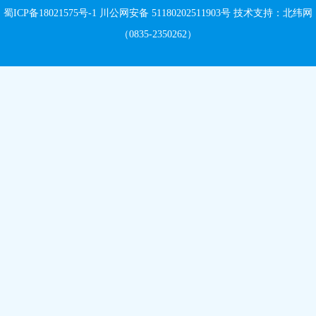
蜀ICP备18021575号-1
川公网安备 51180202511903号
技术支持：
北纬网
（0835-2350262）